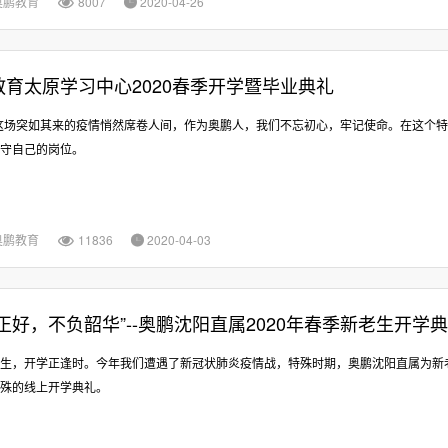
奥鹏教育
8007
2020-04-26


教育太原学习中心2020春季开学暨毕业典礼
年这场突如其来的疫情悄然席卷人间，作为奥鹏人，我们不忘初心，牢记使命。在这个
守自己的岗位。
奥鹏教育
11836
2020-04-03


春正好，不负韶华”--奥鹏沈阳直属2020年春季新老生开学
生，开学正逢时。今年我们遭遇了新冠状肺炎疫情战，特殊时期，奥鹏沈阳直属为新
殊的线上开学典礼。