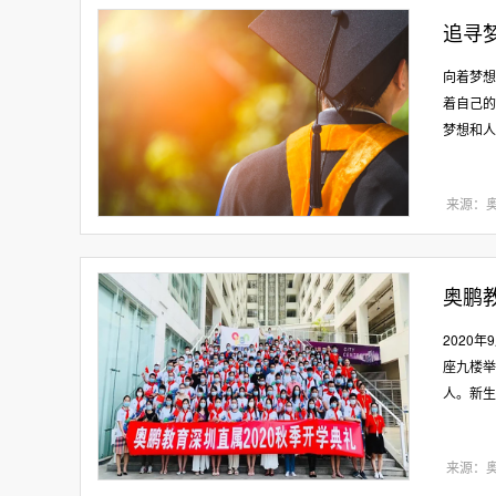
追寻
向着梦想
着自己的
梦想和人
来源：
奥鹏
2020
座九楼举
人。新生
来源：