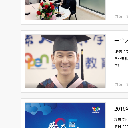
来源：
一个
“教育点
毕业典礼
学！
来源：
201
秋风掠过
的日子2