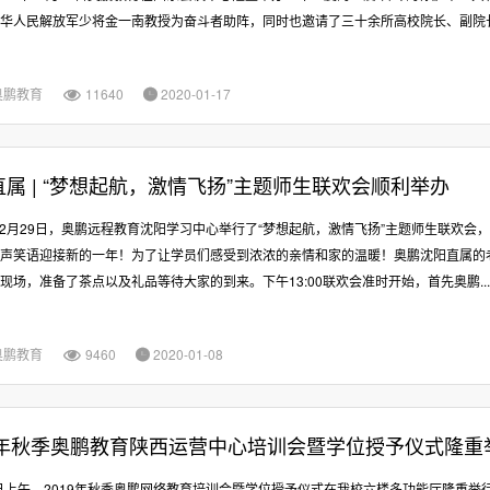
华人民解放军少将金一南教授为奋斗者助阵，同时也邀请了三十余所高校院长、副院长亲
奥鹏教育
11640
2020-01-17


属 | “梦想起航，激情飞扬”主题师生联欢会顺利举办
年12月29日，奥鹏远程教育沈阳学习中心举行了“梦想起航，激情飞扬”主题师生联欢会
声笑语迎接新的一年！为了让学员们感受到浓浓的亲情和家的温暖！奥鹏沈阳直属的
现场，准备了茶点以及礼品等待大家的到来。下午13:00联欢会准时开始，首先奥鹏...
奥鹏教育
9460
2020-01-08


19年秋季奥鹏教育陕西运营中心培训会暨学位授予仪式隆重
3日上午，2019年秋季奥鹏网络教育培训会暨学位授予仪式在我校六楼多功能厅隆重举