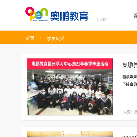
[ 切换 ]
>
首页
学员风采
奥鹏
骊歌声声
下结合的
来源：