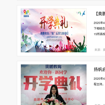
【奥鹏
2020
下相结合
15所高
来源：
扬帆
2020
程主持，