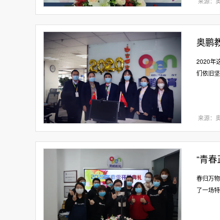
来源：
奥鹏
2020
们依旧坚
来源：
​“青
春归万物
了一场特