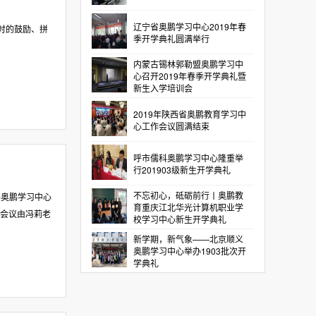
辽宁省奥鹏学习中心2019年春
时的鼓励、拼
季开学典礼圆满举行
内蒙古锡林郭勒盟奥鹏学习中
心召开2019年春季开学典礼暨
新生入学培训会
2019年陕西省奥鹏教育学习中
心工作会议圆满结束
呼市儒科奥鹏学习中心隆重举
行201903级新生开学典礼
不忘初心，砥砺前行丨奥鹏教
路奥鹏学习中心
育重庆江北华光计算机职业学
。会议由冯莉老
校学习中心新生开学典礼
新学期，新气象——北京顺义
奥鹏学习中心举办1903批次开
学典礼