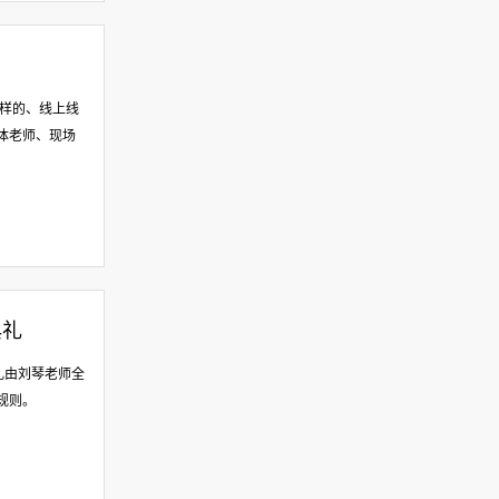
别样的、线上线
体老师、现场
典礼
礼由刘琴老师全
规则。