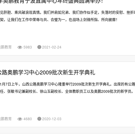
20年奥鹏教育宁波直属中心年终盛典圆满举办！
见肝胆、乘风破浪现真情。我们并肩如兄弟、我们协作似手足，失落时的安慰、挫折
契，让我们在工作中荣辱与共、合璧为一，在战场上剑锋所指、所向披靡！
奥鹏教育
5983
2021-02-24


公路奥鹏学习中心2009批次新生开学典礼
年11月7日上午，山西公路奥鹏学习中心隆重举行2009批次新生开学典礼。出席的有公
任、张敏书记兼副校长、徐山玉副校长、全体教职员工以及奥鹏2009批次的新学员
奥鹏教育
4680
2020-12-03

