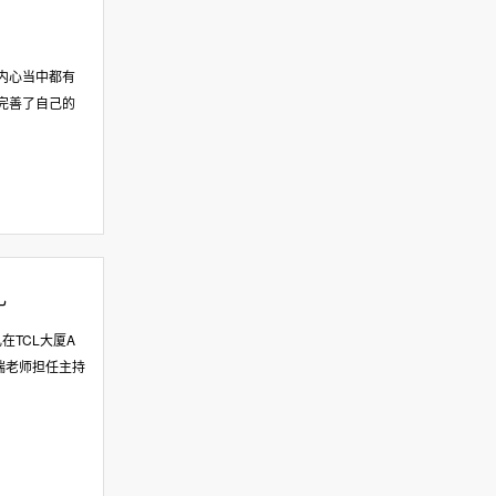
内心当中都有
完善了自己的
礼
在TCL大厦A
瑞老师担任主持