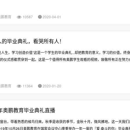
奥鹏教育
10587
2020-04-01


人的毕业典礼，看哭所有人！
亮人生，学习创造价值”这是一个学生的毕业典礼...却把教育的意义，学习的价值，终
的仪式感都贯穿到一起。这是一个值得所有奥鹏学生观看的视频，致敬所有正在努力
奥鹏教育
11364
2020-01-20


9年奥鹏教育毕业典礼直播
窗台，带着熟悉的候鸟归来。秋季是收获的季节，金秋十月，微风拂地，这一天我们
019年10月26日奥鹏教育在国家会议中心隆重举办一年一度的『爱·奋斗的你』毕业