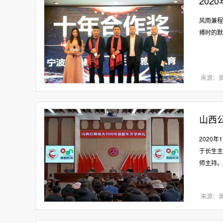
20
风雨兼程
搏时的默
来源：
山西
2020
于长生主
师主持。
来源：