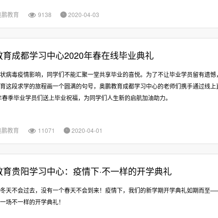
奥鹏教育
9138
2020-04-03


教育成都学习中心2020年春在线毕业典礼
状病毒疫情影响，同学们不能汇聚一堂共享毕业的喜悦。为了不让毕业学员留有遗憾
育这段求学的旅程画一个圆满的句号，奥鹏教育成都学习中心的老师们携手通过线上
0年春季毕业学员们送上毕业祝福，为同学们人生新的启航加油助力。
奥鹏教育
11071
2020-04-01


教育贵阳学习中心：疫情下·不一样的开学典礼
冬天不会过去，没有一个春天不会到来！疫情下，我们的新学期开学典礼如期而至——
一场不一样的开学典礼！