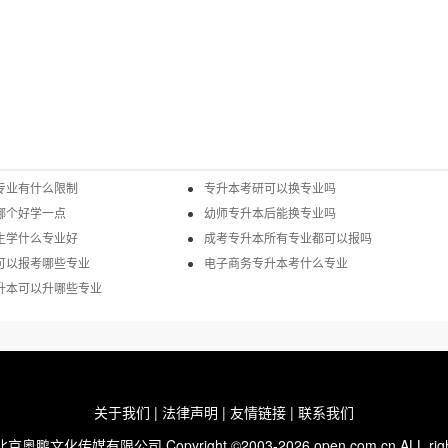
专业有什么限制
专升本考研可以换专业吗
哪个好学一点
幼师专升本后能换专业吗
生学什么专业好
成考专升本所有专业都可以报吗
可以报考哪些专业
电子商务专升本考什么专业
升本可以升哪些专业
关于我们
|
法律声明
|
友情链接
|
联系我们
鹏文化传媒有限公司 Copyright ©2003-2026 open.com.cn ALL rights