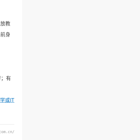
开放教
的前身
学；有
学或IT
com.cn/