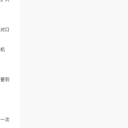
是对口
考机
需要到
。
有一次