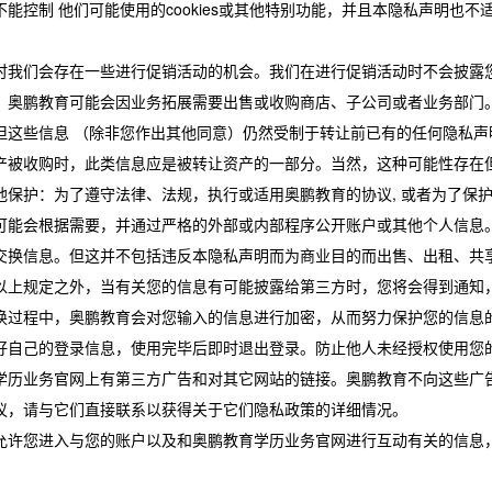
能控制 他们可能使用的cookies或其他特别功能，并且本隐私声明也
时我们会存在一些进行促销活动的机会。我们在进行促销活动时不会披露
：奥鹏教育可能会因业务拓展需要出售或收购商店、子公司或者业务部门
但这些信息 （除非您作出其他同意）仍然受制于转让前已有的任何隐私
产被收购时，此类信息应是被转让资产的一部分。当然，这种可能性存在
他保护：为了遵守法律、法规，执行或适用奥鹏教育的协议, 或者为了保
可能会根据需要，并通过严格的外部或内部程序公开账户或其他个人信息
交换信息。但这并不包括违反本隐私声明而为商业目的而出售、出租、共
以上规定之外，当有关您的信息有可能披露给第三方时，您将会得到通知
换过程中，奥鹏教育会对您输入的信息进行加密，从而努力保护您的信息
好自己的登录信息，使用完毕后即时退出登录。防止他人未经授权使用您
学历业务官网上有第三方广告和对其它网站的链接。奥鹏教育不向这些广
议，请与它们直接联系以获得关于它们隐私政策的详细情况。
允许您进入与您的账户以及和奥鹏教育学历业务官网进行互动有关的信息