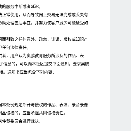
成的服务中断或者延迟。
法正常使用，从而导致网上交易无法完成或丢失有
协助处理善后事宜，并努力使客户减少可能遭受的
网而引致之任何意外、疏忽、诽谤、版权或知识产
担任何法律责任。
供者，用户认为奥鹏教育服务所涉及的作品、表
电子信息的，可以向本社区提交书面通知，要求奥鹏
接。通知书应当包含下列内容：
据本条例规定断开与侵权的作品、表演、录音录像
制品侵权的，应当承担共同侵权责任。
京仲裁委员会进行裁决。