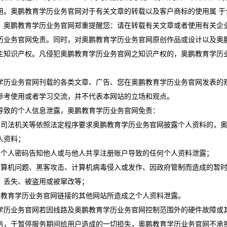
用。奥鹏教育学历业务官网对于有关文章的转载以及客户商标的使用属 
。奥鹏教育学历业务官网郑重提醒您：请在转载有关文章或者使用有关企
历业务官网免责。同时，对奥鹏教育学历业务官网原创作品或设计以及奥
主知识产权。凡侵犯奥鹏教育学历业务官网之知识产权的，奥鹏教育学历
学历业务官网刊载的各类文章、广告、您在奥鹏教育学历业务官网发表的
参考使用或者学习交流，并不代表本网站的立场和观点。
导致的个人信息泄露，奥鹏教育学历业务官网免责：
、司法机关等依照法定程序要求奥鹏教育学历业务官网披露个人资料的，
人资料；
将个人密码告知他人或与他人共享注册账户导致的任何个人资料泄露；
计算机问题、黑客攻击、计算机病毒侵入或发作、因政府管制而造成的暂
、丢失、被盗用或被窜改等；
鹏教育学历业务官网链接的其他网站所造成之个人资料泄露。
学历业务官网若因线路及奥鹏教育学历业务官网控制范围外的硬件故障或
务，于暂停服务期间给用户造成的一切损失，奥鹏教育学历业务官网不承