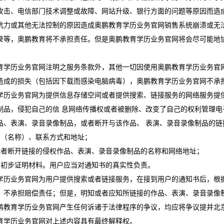
攻击、电信部门技术调整或故障、网站升级、银行方面的问题等原因而造
抗力或其他无法控制的原因造成奥鹏教育学历业务官网销售系统崩溃或无
录等，奥鹏教育将不承担责任。但是奥鹏教育学历业务官网将会尽可能地
育学历业务官网注明之服务条款外，其他一切因使用奥鹏教育学历业务官
造成的损失（包括因下载而感染电脑病毒），奥鹏教育学历业务官网不承
学历业务官网为提供信息存储空间或者提供搜索、链接服务的网络服务提
制品，侵犯自己的信 息网络传播权或者被删除、改变了自己的权利管理
品、表演、录音录像制品，或者断开与该作品、 表演、录音录像制品的链
名（名称）、联系方式和地址；
或者断开链接的侵权作品、表演、录音录像制品的名称和网络地址；
的初步证明材料。用户应当对通知书的真实性负责。
学历业务官网为用户提供搜索或者链接服务，在接到用户的通知书后，根
，不承担赔偿责任；但是，明知或者应知所链接的作品、表演、录音录像
鹏教育学历业务官网产生任何诉诸于法律程序的争议，均应将争议提并北
育学历业务官网对上述内容具有最终解释权。