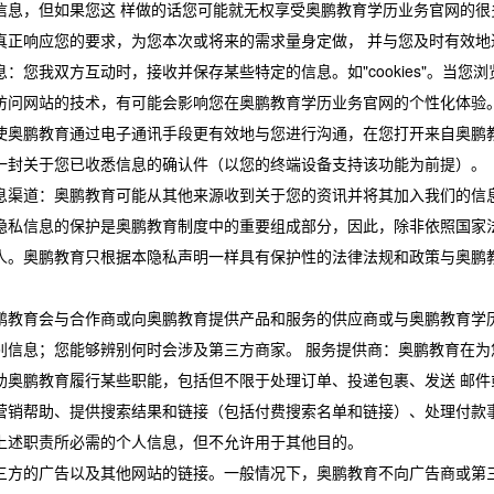
信息，但如果您这 样做的话您可能就无权享受奥鹏教育学历业务官网的
真正响应您的要求，为您本次或将来的需求量身定做， 并与您及时有效地
：您我双方互动时，接收并保存某些特定的信息。如"cookies"。当
访问网站的技术，有可能会影响您在奥鹏教育学历业务官网的个性化体验
使奥鹏教育通过电子通讯手段更有效地与您进行沟通，在您打开来自奥鹏
一封关于您已收悉信息的确认件（以您的终端设备支持该功能为前提）。
息渠道：奥鹏教育可能从其他来源收到关于您的资讯并将其加入我们的信
隐私信息的保护是奥鹏教育制度中的重要组成部分，因此，除非依照国家
人。奥鹏教育只根据本隐私声明一样具有保护性的法律法规和政策与奥鹏
鹏教育会与合作商或向奥鹏教育提供产品和服务的供应商或与奥鹏教育学
别信息；您能够辨别何时会涉及第三方商家。 服务提供商：奥鹏教育在
助奥鹏教育履行某些职能，包括但不限于处理订单、投递包裹、发送 邮件
营销帮助、提供搜索结果和链接（包括付费搜索名单和链接）、处理付款
上述职责所必需的个人信息，但不允许用于其他目的。
三方的广告以及其他网站的链接。一般情况下，奥鹏教育不向广告商或第