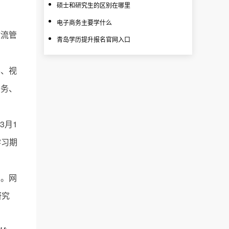
硕士和研究生的区别在哪里
电子商务主要学什么
物流管
青岛学历提升报名官网入口
学、视
商务、
3月1
学习期
间。网
研究