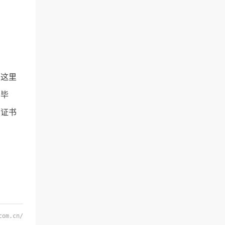
这里
利毕
历证书
com.cn/