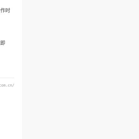
作时
试即
com.cn/