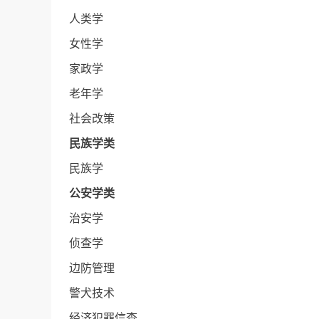
人类学
女性学
家政学
老年学
社会改策
民族学类
民族学
公安学类
治安学
侦查学
边防管理
警犬技术
经济犯罪信查