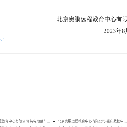
北京奥鹏远程教育中心有
2023
年8
df
北京奥鹏远程教育中心有限公司 纯电动整车网联多维教学理实一体化实操平台实验实训设备项目——询价公告
北京奥鹏远程教育中心有限公司-重庆数据中心综合布线与设备上架施工项目