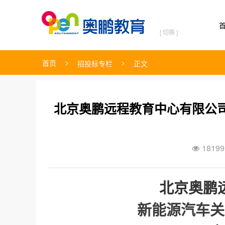
[ 切换 ]
>
>
首页
招投标专栏
正文
北京奥鹏远程教育中心有限公
18199

北京奥鹏
新能源汽车关