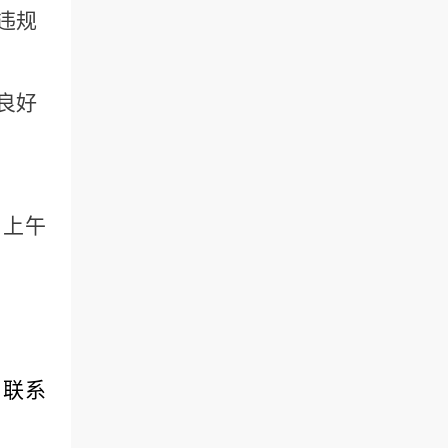
违规
良好
：上午
。
，联系